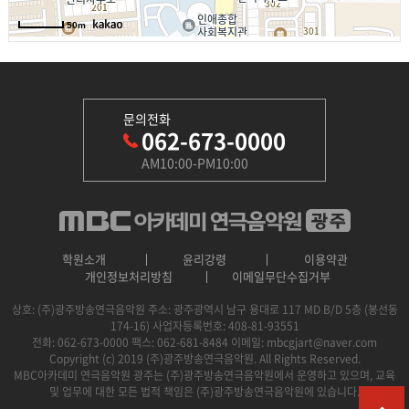
문의전화
062-673-0000
AM10:00-PM10:00
학원소개
윤리강령
이용약관
개인정보처리방침
이메일무단수집거부
상호: (주)광주방송연극음악원
주소: 광주광역시 남구 용대로 117 MD B/D 5층 (봉선동
174-16)
사업자등록번호: 408-81-93551
전화: 062-673-0000
팩스: 062-681-8484
이메일: mbcgjart@naver.com
Copyright (c) 2019 (주)광주방송연극음악원. All Rights Reserved.
MBC아카데미 연극음악원 광주는 (주)광주방송연극음악원에서 운영하고 있으며, 교육
및 업무에 대한 모든 법적 책임은 (주)광주방송연극음악원에 있습니다.