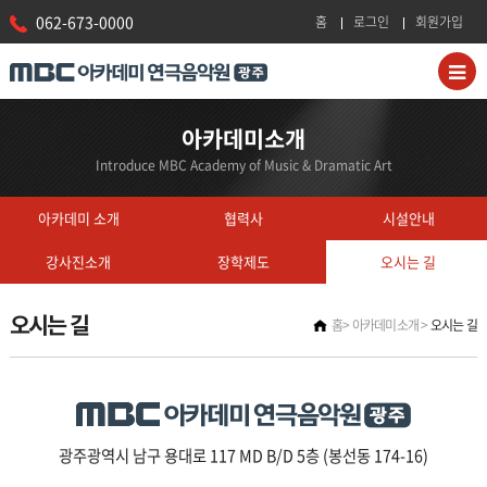
062-673-0000
홈
로그인
회원가입
아카데미소개
Introduce MBC Academy of Music & Dramatic Art
아카데미 소개
협력사
시설안내
강사진소개
장학제도
오시는 길
오시는 길
홈
아카데미소개
오시는 길
광주광역시 남구 용대로 117 MD B/D 5층 (봉선동 174-16)