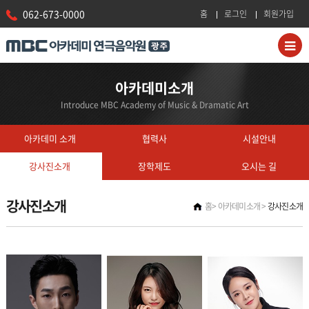
062-673-0000
홈
로그인
회원가입
아카데미소개
Introduce MBC Academy of Music & Dramatic Art
아카데미 소개
협력사
시설안내
강사진소개
장학제도
오시는 길
강사진소개
홈
아카데미소개
강사진소개