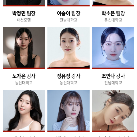
박정민
팀장
이송이
팀장
박소은
팀장
패션모델
전남대학교
동신대학교
노가은
강사
정유정
강사
조안나
강사
동신대학교
동신대학교
전남대학교