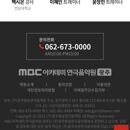
백시은
강사
이혜인
트레이너
윤정민
트레이너
전남대학교
문의전화
062-673-0000
AM10:00-PM10:00
학원소개
윤리강령
이용약관
개인정보처리방침
이메일무단수집거부
상호: (주)광주방송연극음악원
주소: 광주광역시 남구 용대로 117 MD B/D 5층 (봉선동
174-16)
사업자등록번호: 408-81-93551
전화: 062-673-0000
팩스: 062-681-8484
이메일: mbcgjart@naver.com
Copyright (c) 2019 (주)광주방송연극음악원. All Rights Reserved.
MBC아카데미 연극음악원 광주는 (주)광주방송연극음악원에서 운영하고 있으며, 교육
및 업무에 대한 모든 법적 책임은 (주)광주방송연극음악원에 있습니다.