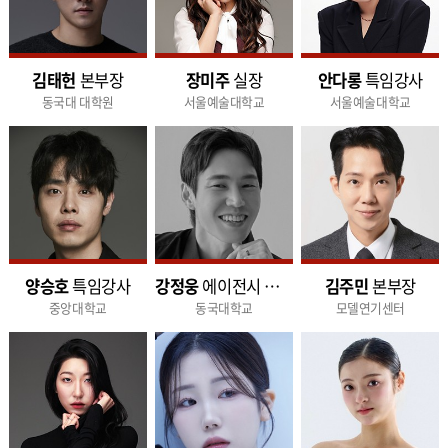
김태헌
본부장
장미주
실장
안다롱
특임강사
동국대 대학원
서울예술대학교
서울예술대학교
양승호
특임강사
강정웅
에이전시 실장
김주민
본부장
중앙대학교
동국대학교
모델연기센터