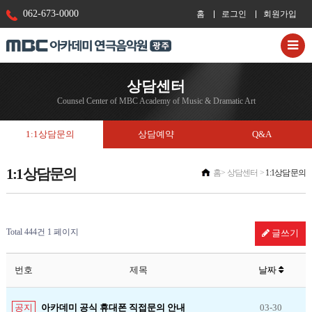
062-673-0000
홈
로그인
회원가입
상담센터
Counsel Center of MBC Academy of Music & Dramatic Art
1:1상담문의
상담예약
Q&A
1:1상담문의
홈
상담센터
1:1상담문의
Total 444건
1 페이지
글쓰기
번호
제목
날짜
아카데미 공식 휴대폰 직접문의 안내
03-30