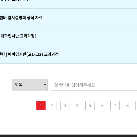
기센터 입시설명회 공식 자료
 대학입시반 교과과정!
터] 예비입시반(고1-고2) 교과과정
다음
맨끝
1
2
3
4
5
6
7
8