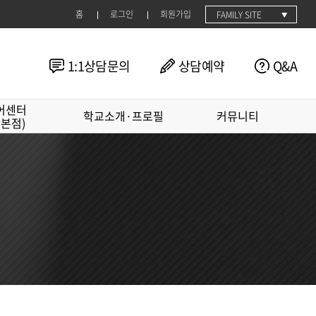
홈
로그인
회원가입
FAMILY SITE
1:1상담문의
상담예약
Q&A
어센터
학교소개·프로필
커뮤니티
남본점)