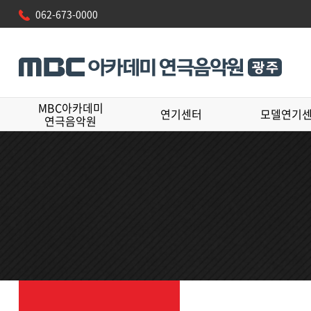
062-673-0000
MBC아카데미
연기센터
모델연기
연극음악원