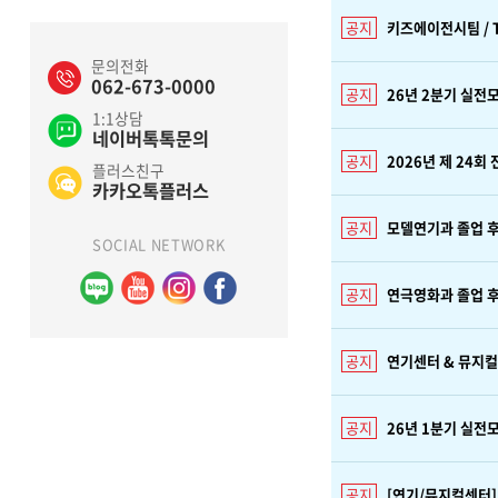
키즈에이전시팀 / T
문의전화
062-673-0000
26년 2분기 실전
1:1상담
네이버톡톡문의
2026년 제 24
플러스친구
카카오톡플러스
모델연기과 졸업 후
SOCIAL NETWORK
연극영화과 졸업 후
연기센터 & 뮤지
26년 1분기 실전
[연기/뮤지컬센터]