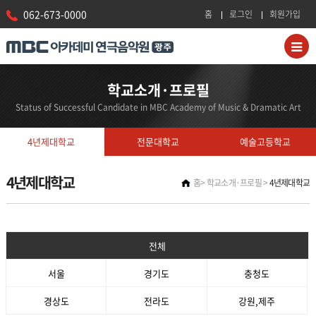
062-673-0000
홈
로그인
회원가입
학교소개·프로필
Status of Successful Candidate in MBC Academy of Music & Dramatic Art
4년제대학교
전문대학교
예술고등학교
4년제대학교
홈
학교소개·프로필
4년제대학교
전체
서울
경기도
충청도
경상도
전라도
강원,제주