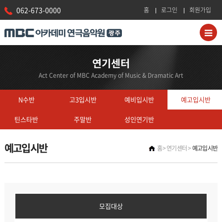
062-673-0000
홈
로그인
회원가입
연기센터
Act Center of MBC Academy of Music & Dramatic Art
N수반
고3입시반
예비입시반
예고입시반
틴스타반
주말반
성인연기반
예고입시반
홈
연기센터
예고입시반
모집대상