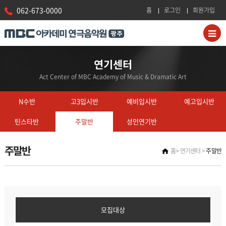
062-673-0000
홈
로그인
회원가입
연기센터
Act Center of MBC Academy of Music & Dramatic Art
N수반
고3입시반
예비입시반
예고입시반
틴스타반
주말반
성인연기반
주말반
홈
연기센터
주말반
모집대상