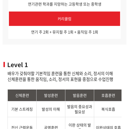
연기관련 학과를 지망하는 고등학생 또는 중학생
커리큘럼
연기 주 2회 + 뮤지컬 주 1회 + 움직임 주 1회
Level 1
배우가 갖춰야할 기본적임 훈련을 통한 신체와 소리, 정서의 이해
신체훈련을 통한 움직임, 소리, 정서의 표현을 중점으로 수업진행
신체훈련
발성훈련
발음훈련
호흡훈련
발음의 중요성과
기본 스트레칭
발성의 이해
복식호흡
필요성
직
이완 상태의 발
전신 근력운동
공명훈련
이완상태의 호흡
으