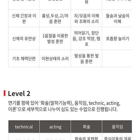
음
신체 긴장과 이
흉성,두성,고/저
자/모음의 이해
들숨과 날숨의
호
완
음 훈련
와 조화의 소리
이해
띄어읽기, 장단
1음절을 이용한
신체의 유연성
음, 강조 억양, 템
호흡량 늘이기
발성 훈련
포
발성을 통한 발
기초 체력단련
이완상태의 소리
ma
음 훈련
Level 2
연기를 함에 있어 ‘화술(말하기능력), 움직임, technic, acting,
이론’으로 세부적으로 나누어 심도 있는 수업으로 진행됩니다.
technical
acting
화술
움직임
화술의 표현력
중심이동의 걸음