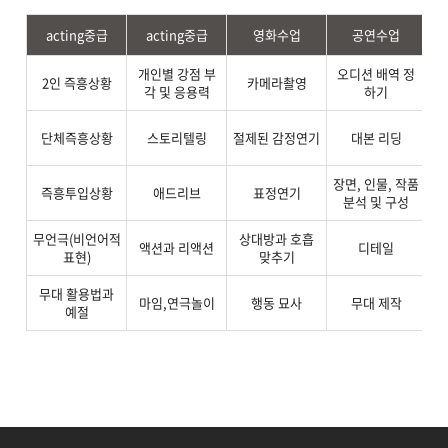
acting중급
acting중급
영화수업
공연수업
개인별 강점 부
오디션 배역 정
2인 즉흥상황
카메라촬영
뮤
각 및 응용력
하기
노
단체즉흥상황
스토리텔링
절제된 감정연기
대본 리딩
장면, 인물, 작품
즉흥투입상황
애드리브
표정연기
분석 및 구성
무언극(비언어적
상대방과 호흡
액션과 리액션
디테일
표현)
맞추기
무대 활용법과
마임,연극놀이
행동 묘사
무대 제작
예절