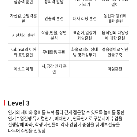
집중력 훈련
창의력 발달
기르기
걸이
자신감,순발력훈
동선과 행위에
연
연출력 훈련
대사 리딩 훈련
련
대한 훈련
작품,인물, 장면
표준어,일상어
움직임의 다양성
연
시선처리 훈련
분석
화술훈련
에 대한 훈련
subtext의 이해
화술로써의 상대
걸음걸이로 인한
인
무대활용 훈련
와 표현훈련
방 명확성두기
인물구축
시,공간 인지 훈
메소드 이해
마임훈련
배
련
Level 3
연기의 재미와 흥미를 느껴 좀더 깊게 접근할 수 있도록 놀이를 통한
연기수업진행 뮤지컬연기, 매채연기, 연극연기로 구분지어 수업을
진행함에 따라, 학생 자신들이 각자 강점에 중점을 둬 세부전공을
나누어 수업을 진행함