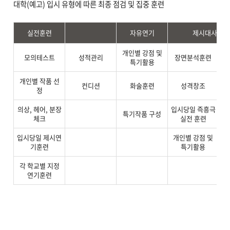
대학(예고) 입시 유형에 따른 최종 점검 및 집중 훈련
실전훈련
자유연기
제시대사, 제
개인별 강점 및
입
모의테스트
성적관리
장면분석훈련
특기활용
개인별 작품 선
컨디션
화술훈련
성격창조
정
의상, 헤어, 분장
입시당일 즉흥극
특기작품 구성
체크
실전 훈련
입시당일 제시연
개인별 강점 및
기훈련
특기활용
각 학교별 지정
연기훈련