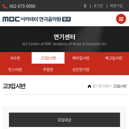
062-673-0000
홈
로그인
회원가입
연기센터
Act Center of MBC Academy of Music & Dramatic Art
N수반
고3입시반
예비입시반
예고입시반
틴스타반
주말반
성인연기반
고3입시반
홈
연기센터
고3입시반
모집대상