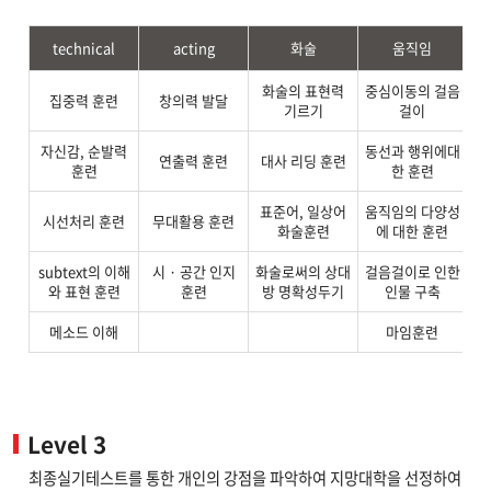
technical
acting
화술
움직임
화술의 표현력
중심이동의 걸음
집중력 훈련
창의력 발달
기르기
걸이
자신감, 순발력
동선과 행위에대
연
연출력 훈련
대사 리딩 훈련
훈련
한 훈련
표준어, 일상어
움직임의 다양성
연
시선처리 훈련
무대활용 훈련
화술훈련
에 대한 훈련
subtext의 이해
시 · 공간 인지
화술로써의 상대
걸음걸이로 인한
인
와 표현 훈련
훈련
방 명확성두기
인물 구축
메소드 이해
마임훈련
배
Level 3
최종실기테스트를 통한 개인의 강점을 파악하여 지망대학을 선정하여