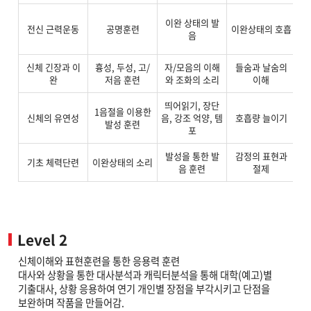
직
이완 상태의 발
전신 근력운동
공명훈련
이완상태의 호흡
으
음
신체 긴장과 이
흉성, 두성, 고/
자/모음의 이해
들숨과 날숨의
호
완
저음 훈련
와 조화의 소리
이해
띄어읽기, 장단
1음절을 이용한
신체의 유연성
음, 강조 억양, 템
호흡량 늘이기
발성 훈련
포
발성을 통한 발
감정의 표현과
기초 체력단련
이완상태의 소리
ma
음 훈련
절제
Level 2
신체이해와 표현훈련을 통한 응용력 훈련
대사와 상황을 통한 대사분석과 캐릭터분석을 통해 대학(예고)별
기출대사, 상황 응용하여 연기 개인별 장점을 부각시키고 단점을
보완하며 작품을 만들어감.