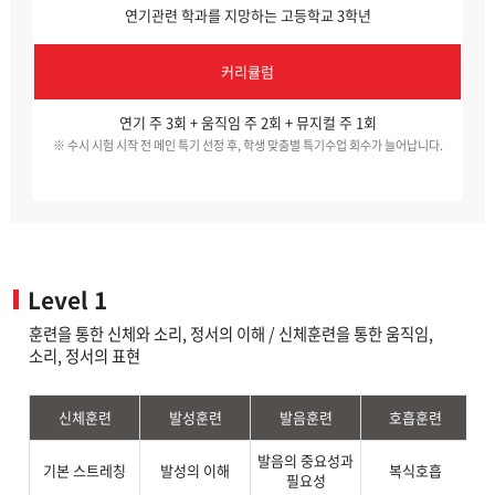
연기관련 학과를 지망하는 고등학교 3학년
커리큘럼
연기 주 3회 + 움직임 주 2회 + 뮤지컬 주 1회
※ 수시 시험 시작 전 메인 특기 선정 후, 학생 맞춤별 특기수업 회수가 늘어납니다.
Level 1
훈련을 통한 신체와 소리, 정서의 이해 / 신체훈련을 통한 움직임,
소리, 정서의 표현
신체훈련
발성훈련
발음훈련
호흡훈련
발음의 중요성과
기본 스트레칭
발성의 이해
복식호흡
필요성