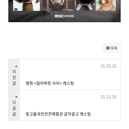
목록
26.05.26
이
전
글
영화 <잃어버린 사이> 캐스팅
25.12.30
다
음
글
빛고을국민안전체험관 공익광고 캐스팅