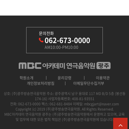
문의전화
062-673-0000
AM10:00-PM10:00
학원소개
윤리강령
이용약관
개인정보처리방침
이메일무단수집거부
상호: (주)광주방송연극음악원
주소: 광주광역시 남구 용대로 117 MD B/D 5층 (봉선동
174-16)
사업자등록번호: 408-81-93551
전화: 062-673-0000
팩스: 062-681-8484
이메일: mbcgjart@naver.com
Copyright (c) 2019 (주)광주방송연극음악원. All Rights Reserved.
MBC아카데미 연극음악원 광주는 (주)광주방송연극음악원에서 운영하고 있으며, 교육
및 업무에 대한 모든 법적 책임은 (주)광주방송연극음악원에 있습니다.