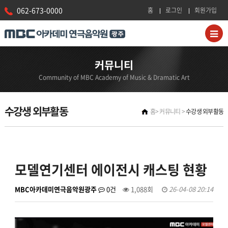
062-673-0000
홈
로그인
회원가입
커뮤니티
Community of MBC Academy of Music & Dramatic Art
수강생 외부활동
홈
커뮤니티
수강생 외부활동
모델연기센터 에이전시 캐스팅 현황
MBC아카데미연극음악원광주
0건
1,088회
26-04-08 20:14