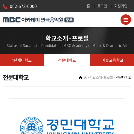
062-673-0000
홈
로그인
회원가입
학교소개·프로필
Status of Successful Candidate in MBC Academy of Music & Dramatic Art
4년제대학교
전문대학교
예술고등학교
전문대학교
홈
학교소개·프로필
전문대학교