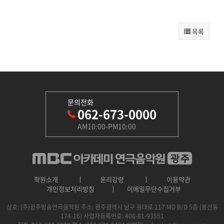
목록
문의전화
062-673-0000
AM10:00-PM10:00
학원소개
윤리강령
이용약관
개인정보처리방침
이메일무단수집거부
상호: (주)광주방송연극음악원
주소: 광주광역시 남구 용대로 117 MD B/D 5층 (봉선동
174-16)
사업자등록번호: 408-81-93551