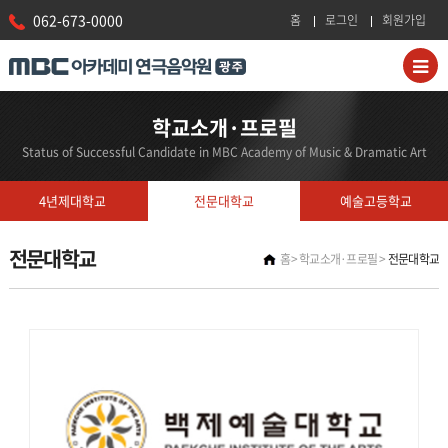
062-673-0000
홈
로그인
회원가입
학교소개·프로필
Status of Successful Candidate in MBC Academy of Music & Dramatic Art
4년제대학교
전문대학교
예술고등학교
전문대학교
홈
학교소개·프로필
전문대학교