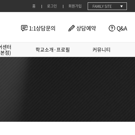
홈
로그인
회원가입
FAMILY SITE
1:1상담문의
상담예약
Q&A
어센터
학교소개·프로필
커뮤니티
남본점)