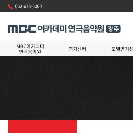
062-673-0000
MBC아카데미
연기센터
모델연기
연극음악원