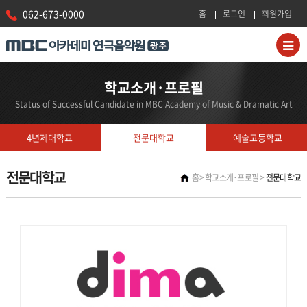
062-673-0000
홈
로그인
회원가입
학교소개·프로필
Status of Successful Candidate in MBC Academy of Music & Dramatic Art
4년제대학교
전문대학교
예술고등학교
전문대학교
홈
학교소개·프로필
전문대학교