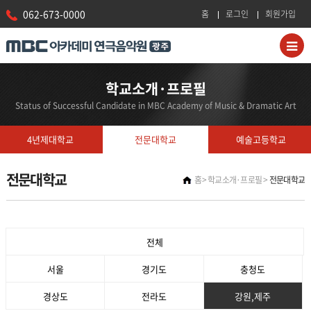
062-673-0000
홈
로그인
회원가입
학교소개·프로필
Status of Successful Candidate in MBC Academy of Music & Dramatic Art
4년제대학교
전문대학교
예술고등학교
전문대학교
홈
학교소개·프로필
전문대학교
전체
서울
경기도
충청도
경상도
전라도
강원,제주