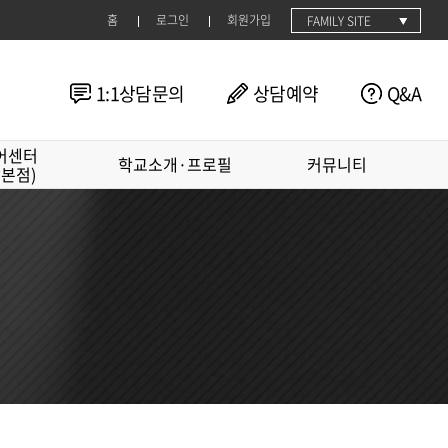
홈
로그인
회원가입
FAMILY SITE
1:1상담문의
상담예약
Q&A
어센터
학교소개·프로필
커뮤니티
남본점)