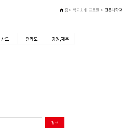
홈
학교소개·프로필
전문대학교
경상도
전라도
강원,제주
검색