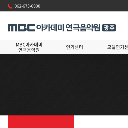
062-673-0000
MBC아카데미
연기센터
모델연기
연극음악원