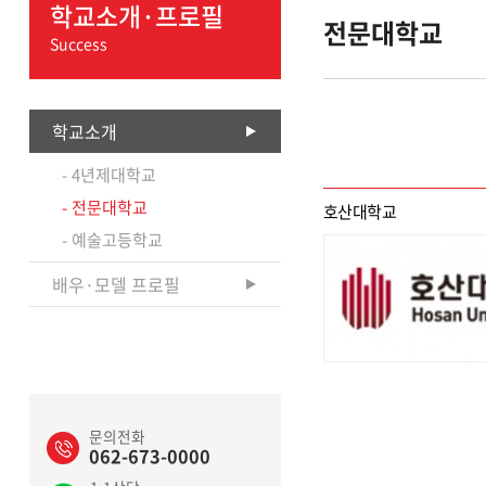
학교소개·프로필
전문대학교
Success
학교소개
4년제대학교
전문대학교
호산대학교
예술고등학교
배우·모델 프로필
문의전화
062-673-0000