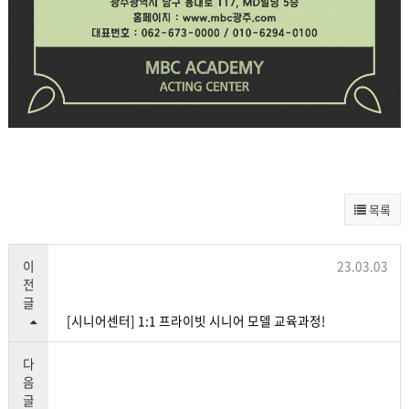
목록
이
23.03.03
전
글
[시니어센터] 1:1 프라이빗 시니어 모델 교육과정!
다
음
글