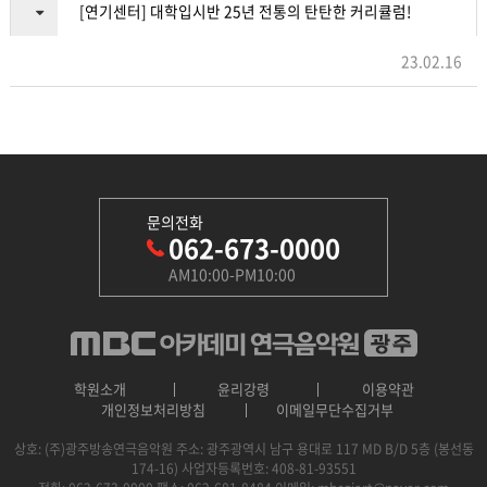
[연기센터] 대학입시반 25년 전통의 탄탄한 커리큘럼!
23.02.16
문의전화
062-673-0000
AM10:00-PM10:00
학원소개
윤리강령
이용약관
개인정보처리방침
이메일무단수집거부
상호: (주)광주방송연극음악원
주소: 광주광역시 남구 용대로 117 MD B/D 5층 (봉선동
174-16)
사업자등록번호: 408-81-93551