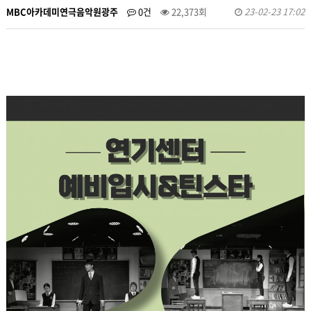
MBC아카데미연극음악원광주
0건
22,373회
23-02-23 17:02