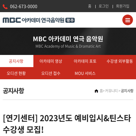
062-673-0000
홈
로그인
회원가입
MBC 아카데미 연극 음악원
MBC Academy of Music & Dramatic Art
공지사항
아카데미 영상
아카데미 포토
수강생 외부활동
오디션 현황
오디션 접수
MOU 서비스
공지사항
홈
커뮤니티
공지사항
[연기센터] 2023년도 예비입시&틴스타
수강생 모집!