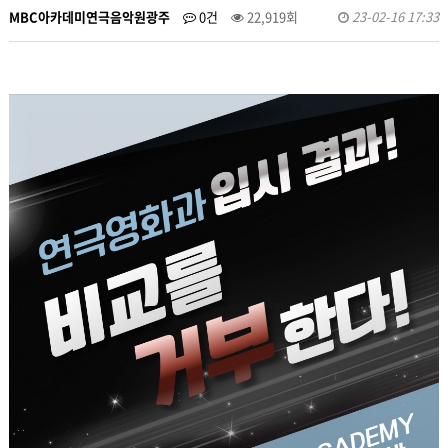
MBC아카데미연극음악원광주
0건
22,919회
23-02-16 17:33