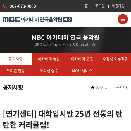
062-673-0000
홈
로그인
회원가입
MBC 아카데미 연극 음악원
MBC Academy of Music & Dramatic Art
공지사항
아카데미 영상
아카데미 포토
수강생 외부활동
오디션 현황
오디션 접수
MOU 서비스
공지사항
홈
커뮤니티
공지사항
[연기센터] 대학입시반 25년 전통의 탄
탄한 커리큘럼!