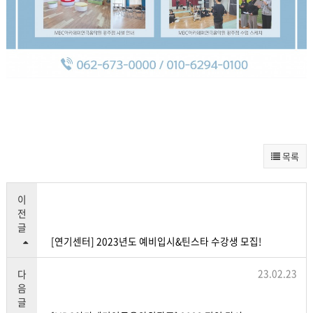
목록
이
전
글
[연기센터] 2023년도 예비입시&틴스타 수강생 모집!
23.02.23
다
음
글