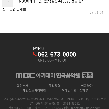
[MBC아카데미연극음악원광주] 2023 전임 강사
진 라인업 공개!!!
23.01.04
문의전화
062-673-0000
AM10:00-PM10:00
학원소개
윤리강령
이용약관
개인정보처리방침
이메일무단수집거부
상호: (주)광주방송연극음악원
주소: 광주광역시 남구 용대로 117 MD B/D 5층 (봉선동
174-16)
사업자등록번호: 408-81-93551
전화: 062-673-0000
팩스: 062-681-8484
이메일: mbcgjart@naver.com